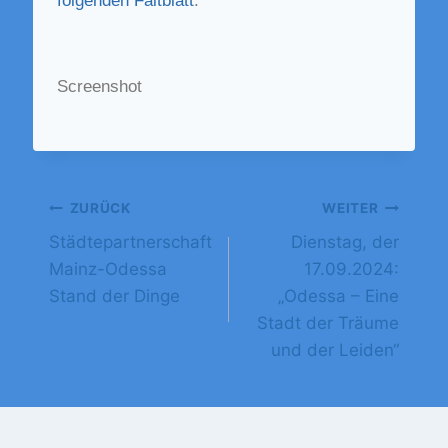
folgenden Faltblatt
.
Screenshot
ZURÜCK
WEITER
Städtepartnerschaft
Dienstag, der
Mainz-Odessa
17.09.2024:
Stand der Dinge
„Odessa – Eine
Stadt der Träume
und der Leiden“