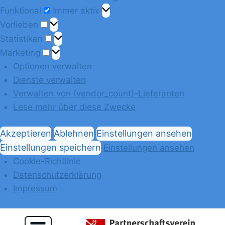
Funktional
Immer aktiv
Vorlieben
Statistiken
Marketing
Optionen verwalten
Dienste verwalten
Verwalten von {vendor_count}-Lieferanten
Lese mehr über diese Zwecke
Akzeptieren
Ablehnen
Einstellungen ansehen
Einstellungen speichern
Einstellungen ansehen
Cookie-Richtlinie
Datenschutzerklärung
Impressum