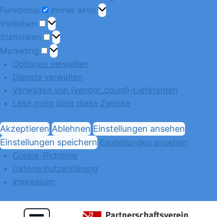
Funktional
Immer aktiv
Vorlieben
Statistiken
Marketing
Optionen verwalten
Dienste verwalten
Verwalten von {vendor_count}-Lieferanten
Lese mehr über diese Zwecke
Akzeptieren
Ablehnen
Einstellungen ansehen
Einstellungen speichern
Einstellungen ansehen
Cookie-Richtlinie
Datenschutzerklärung
Impressum