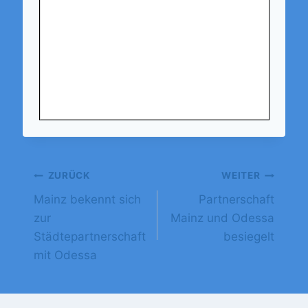
ZURÜCK
WEITER
Mainz bekennt sich
Partnerschaft
zur
Mainz und Odessa
Städtepartnerschaft
besiegelt
mit Odessa