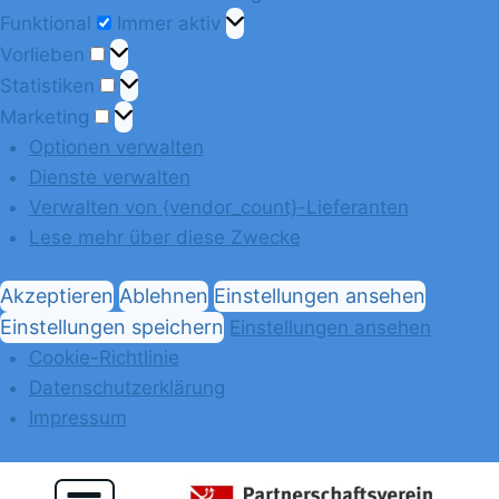
Funktional
Immer aktiv
Vorlieben
Statistiken
Marketing
Optionen verwalten
Dienste verwalten
Verwalten von {vendor_count}-Lieferanten
Lese mehr über diese Zwecke
Akzeptieren
Ablehnen
Einstellungen ansehen
Einstellungen speichern
Einstellungen ansehen
Cookie-Richtlinie
Datenschutzerklärung
Impressum