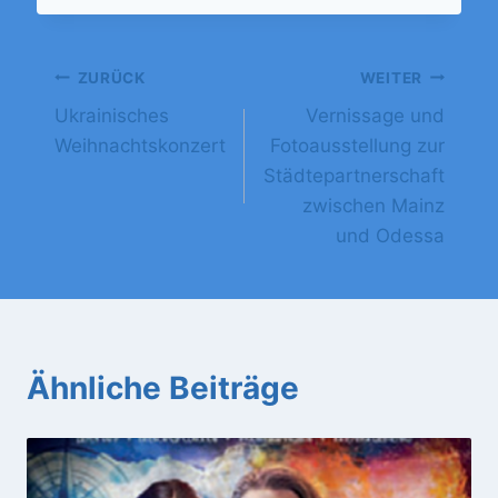
ZURÜCK
WEITER
Ukrainisches
Vernissage und
Weihnachtskonzert
Fotoausstellung zur
Städtepartnerschaft
zwischen Mainz
und Odessa
Ähnliche Beiträge